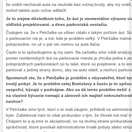
že vodiči nechávali autá na neutrále bez ručnej brzdy, aby iný vodič
mohol takéto auto ručne odtlačiť.
Je to zrejme dôsledkom toho, že áut je momentálne výrazne via
sídliská projektované, a dnes parkoviská nestačia.
Čudujem sa, že v Petržalke sa vôbec rátalo s takým počtom áut. Sú
s parkovaním nie je, a iné, kde je problém veľký. V Petržalke máme 
poloprázdne, no už o pár sto metrov sa autá tlačia.
Často si to spôsobujeme aj my sami. Na začiatku sme robili analýzy
pomer rezidentských áut na parkovacie miesta je zhruba jedna k jed
poloprázdnych parkoviskách sú tu také, ktoré sú preplnené, a to len p
parkovať z jednej strany domu, aby na auto videli, a nechcú parkova
Spomenuli ste, že v Petržalke je problém s obyvateľmi, ktorí t
trvalý pobyt. Je to problém celej Bratislavy a často je to spôso
cezpoľní, bývajú v podnájme. Ako sa dá tento problém riešiť z
na vlastné bývanie nemajú a zároveň ich majiteľ nehnuteľnosti 
nechce?
V Petržalke sme tých, ktorí o to mali záujem, prihlásili na administ
byte. Zablokoval nám to však prokurátor s tým, že človek má mať tr
Chápem to a aj sme to akceptovali, no na druhej strane prokuratú
spoločnosti, ktoré ponúkali administratívne trvalé pobyty alebo virt