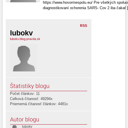
https://www.hovormespolu.eu/ Pre všetkých spoluo
diagnostikovaní ochorenia SARS- Cov 2 iba čakať [.
RSS
lubokv
lubokv.blog.pravda.sk
Štatistiky blogu
Počet článkov: 11
Celková čítanosť: 49294x
Priemerná čítanosť článkov: 4481x
Autor blogu
lubokv