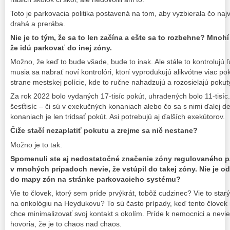
Toto je parkovacia politika postavená na tom, aby vyzbierala čo naj
drahá a prerába.
Nie je to tým, že sa to len začína a ešte sa to rozbehne? Mno
že idú parkovať do inej zóny.
Možno, že keď to bude všade, bude to inak. Ale stále to kontrolujú 
musia sa nabrať noví kontrolóri, ktorí vyprodukujú alikvótne viac pok
strane mestskej polície, kde to ručne nahadzujú a rozosielajú poku
Za rok 2022 bolo vydaných 17-tisíc pokút, uhradených bolo 11-tisíc
šesťtisíc – či sú v exekučných konaniach alebo čo sa s nimi ďalej de
konaniach je len tridsať pokút. Asi potrebujú aj ďalších exekútorov.
Čiže stačí nezaplatiť pokutu a zrejme sa nič nestane?
Možno je to tak.
Spomenuli ste aj nedostatočné značenie zóny regulovaného p
v mnohých prípadoch nevie, že vstúpil do takej zóny. Nie je o
do mapy zón na stránke parkovacieho systému?
Vie to človek, ktorý sem príde prvýkrát, tobôž cudzinec? Vie to starý 
na onkológiu na Heydukovu? To sú často prípady, keď tento človek
chce minimalizovať svoj kontakt s okolím. Príde k nemocnici a nevie
hovoria, že je to chaos nad chaos.