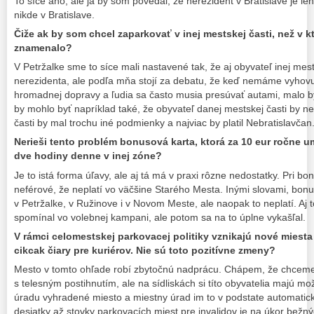
To síce áno, ale ja by som povedal, že nerezident v Bratislave je le
nikde v Bratislave.
Čiže ak by som chcel zaparkovať v inej mestskej časti, než v k
znamenalo?
V Petržalke sme to síce mali nastavené tak, že aj obyvateľ inej mes
nerezidenta, ale podľa mňa stojí za debatu, že keď nemáme vyhovu
hromadnej dopravy a ľudia sa často musia presúvať autami, malo b
by mohlo byť napríklad také, že obyvateľ danej mestskej časti by nep
časti by mal trochu iné podmienky a najviac by platil Nebratislavčan
Nerieši tento problém bonusová karta, ktorá za 10 eur ročne 
dve hodiny denne v inej zóne?
Je to istá forma úľavy, ale aj tá má v praxi rôzne nedostatky. Pri bo
neférové, že neplatí vo väčšine Starého Mesta. Inými slovami, bon
v Petržalke, v Ružinove i v Novom Meste, ale naopak to neplatí. Aj t
spomínal vo volebnej kampani, ale potom sa na to úplne vykašľal.
V rámci celomestskej parkovacej politiky vznikajú nové miesta 
cikcak čiary pre kuriérov. Nie sú toto pozitívne zmeny?
Mesto v tomto ohľade robí zbytočnú nadprácu. Chápem, že chceme 
s telesným postihnutím, ale na sídliskách si títo obyvatelia majú m
úradu vyhradené miesto a miestny úrad im to v podstate automaticky
desiatky až stovky parkovacích miest pre invalidov je na úkor bežný