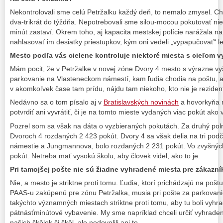
Nekontrolovali sme celú Petržalku každý deň, to nemalo zmysel. Ch
dva-trikrát do týždňa. Nepotrebovali sme silou-mocou pokutovať nie
minút zastaví. Okrem toho, aj kapacita mestskej polície narážala na 
nahlasovať im desiatky priestupkov, kým oni vedeli „vypapučovať“ le
Mesto podľa vás cielene kontroluje niektoré miesta s cieľom 
Mám pocit, že v Petržalke v novej zóne Dvory 4 mesto s výrazne vyš
parkovanie na Vlasteneckom námestí, kam ľudia chodia na poštu, a 
v akomkoľvek čase tam prídu, nájdu tam niekoho, kto nie je reziden
Nedávno sa o tom písalo aj v
Bratislavských novinách
a hovorkyňa m
potvrdiť ani vyvrátiť, či je na tomto mieste vydaných viac pokút ako 
Pozrel som sa však na dáta o vyzbieraných pokutách. Za druhý pol
Dvoroch 4 rozdaných 2 423 pokút. Dvory 4 sa však delia na tri podča
námestie a Jungmannova, bolo rozdaných 2 231 pokút. Vo zvyšných
pokút. Netreba mať vysokú školu, aby človek videl, ako to je.
Pri tamojšej pošte nie sú žiadne vyhradené miesta pre zákazn
Nie, a mesto je striktne proti tomu. Ľudia, ktorí prichádzajú na poš
PAAS-u zakúpenú pre zónu Petržalka, musia pri pošte za parkovanie 
takýchto významných miestach striktne proti tomu, aby tu boli vyh
pätnásťminútové vybavenie. My sme napríklad chceli určiť vyhrad
našich škôlok či škôl, ale nedovolili ani to.