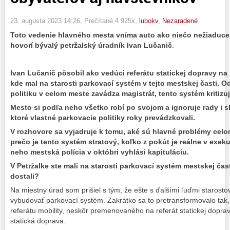
23. augusta 2023 14:26
, Prečítané 4 925x,
lubokv
,
Nezaradené
Toto vedenie hlavného mesta vníma auto ako niečo nežiaduce.
hovorí bývalý petržalský úradník Ivan Lučanič
.
Ivan Lučanič pôsobil ako vedúci referátu statickej dopravy na
kde mal na starosti parkovací systém v tejto mestskej časti. 
politiku v celom meste zavádza magistrát, tento systém kritizuj
Mesto si podľa neho všetko robí po svojom a ignoruje rady i 
ktoré vlastné parkovacie politiky roky prevádzkovali.
V rozhovore sa vyjadruje k tomu, aké sú hlavné problémy celom
prečo je tento systém stratový, koľko z pokút je reálne v exe
neho mestská polícia v októbri vyhlási kapituláciu.
V Petržalke ste mali na starosti parkovací systém mestskej čast
dostali?
Na miestny úrad som prišiel s tým, že ešte s ďalšími ľuďmi staros
vybudovať parkovací systém. Zakrátko sa to pretransformovalo tak,
referátu mobility, neskôr premenovaného na referát statickej doprav
statická doprava.