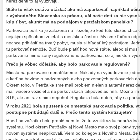
nerezidenti to aj využívajú.
Stále tu však ostáva otázka: ako má zaparkovať napríklad učite
z východného Slovenska za prácou, učí naše deti za nie vysok
kúpiť byt, akurát má na podnájom v petržalskom paneláku?
Parkovacia politika je založená na filozofii, že keď túto službu chce 
nejakým spôsobom zdieľať s mestskou časťou. My sme ľuďom odporú
nechce prihlásiť na trvalý pobyt, musia si hľadať iný podnájom. Je
tu parkovať nemôže. Buď bude platiť hodinové státie, alebo si musí
parkovanie mimo zóny regulovaného parkovania, čo aj niektorí využ
Prečo je vôbec dôležité, aby bolo parkovanie regulované?
Miesta na parkovanie nenafúkneme. Náklady na vybudovanie jedného
a keď sa bavíme o nadzemných alebo podzemných parkovacích domoc
Okrem toho, v Petržalke sme mali problém nielen s autami nerezident
mali viacero vozidiel a na parkoviskách takpovediac hnili. Možno im 
STK, ale ani raz s nimi nepohol. Regulácia bola nutná, aby sa parkov
V roku 2021 bola spustená celomestská parkovacia politika, vt
postupne pribúdajú ďalšie. Prečo tento systém kritizujete?
Hneď na začiatku bolo problémom to, že tu vznikli vzduchoprázdna 
systému. Hoci okrem Petržalky aj Nové Mesto malo svoj pilotný systé
novom systéme neaplikovali. Viem od kolegov z Nového Mesta, že 
mestu, magistrát povedal, že nie, všetko chce spraviť nanovo. Všet