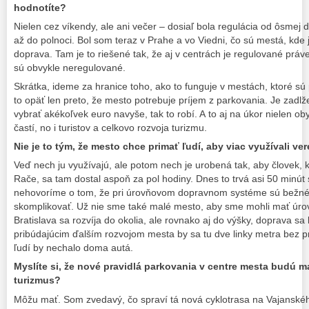
hodnotíte?
Nielen cez víkendy, ale ani večer – dosiaľ bola regulácia od ôsmej 
až do polnoci. Bol som teraz v Prahe a vo Viedni, čo sú mestá, kde 
doprava. Tam je to riešené tak, že aj v centrách je regulované prá
sú obvykle neregulované.
Skrátka, ideme za hranice toho, ako to funguje v mestách, ktoré sú 
to opäť len preto, že mesto potrebuje príjem z parkovania. Je zadl
vybrať akékoľvek euro navyše, tak to robí. A to aj na úkor nielen o
častí, no i turistov a celkovo rozvoja turizmu.
Nie je to tým, že mesto chce primať ľudí, aby viac využívali v
Veď nech ju využívajú, ale potom nech je urobená tak, aby človek, 
Rače, sa tam dostal aspoň za pol hodiny. Dnes to trvá asi 50 minút
nehovoríme o tom, že pri úrovňovom dopravnom systéme sú bežné 
skomplikovať. Už nie sme také malé mesto, aby sme mohli mať úr
Bratislava sa rozvíja do okolia, ale rovnako aj do výšky, doprava sa 
pribúdajúcim ďalším rozvojom mesta by sa tu dve linky metra bez pr
ľudí by nechalo doma autá.
Myslíte si, že nové pravidlá parkovania v centre mesta budú 
turizmus?
Môžu mať. Som zvedavý, čo spraví tá nová cyklotrasa na Vajanskéh