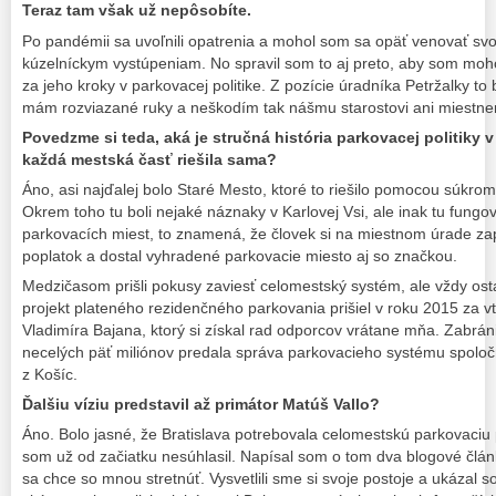
Teraz tam však už nepôsobíte.
Po pandémii sa uvoľnili opatrenia a mohol som sa opäť venovať svoj
kúzelníckym vystúpeniam. No spravil som to aj preto, aby som mohol
za jeho kroky v parkovacej politike. Z pozície úradníka Petržalky to
mám rozviazané ruky a neškodím tak nášmu starostovi ani miestn
Povedzme si teda, aká je stručná história parkovacej politiky v 
každá mestská časť riešila sama?
Áno, asi najďalej bolo Staré Mesto, ktoré to riešilo pomocou súkro
Okrem toho tu boli nejaké náznaky v Karlovej Vsi, ale inak tu fung
parkovacích miest, to znamená, že človek si na miestnom úrade zapl
poplatok a dostal vyhradené parkovacie miesto aj so značkou.
Medzičasom prišli pokusy zaviesť celomestský systém, ale vždy ostal
projekt plateného rezidenčného parkovania prišiel v roku 2015 za v
Vladimíra Bajana, ktorý si získal rad odporcov vrátane mňa. Zabrán
necelých päť miliónov predala správa parkovacieho systému spoloč
z Košíc.
Ďalšiu víziu predstavil až primátor Matúš Vallo?
Áno. Bolo jasné, že Bratislava potrebovala celomestskú parkovaciu 
som už od začiatku nesúhlasil. Napísal som o tom dva blogové článk
sa chce so mnou stretnúť. Vysvetlili sme si svoje postoje a ukázal 