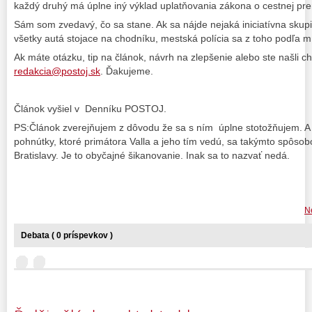
každý druhý má úplne iný výklad uplatňovania zákona o cestnej pr
Sám som zvedavý, čo sa stane. Ak sa nájde nejaká iniciatívna skupi
všetky autá stojace na chodníku, mestská polícia sa z toho podľa m
Ak máte otázku, tip na článok, návrh na zlepšenie alebo ste našli c
redakcia@postoj.sk
. Ďakujeme.
Článok vyšiel v Denníku POSTOJ.
PS:Článok zverejňujem z dôvodu že sa s ním úplne stotožňujem. A 
pohnútky, ktoré primátora Valla a jeho tím vedú, sa takýmto spôso
Bratislavy. Je to obyčajné šikanovanie. Inak sa to nazvať nedá.
Ne
Debata ( 0 príspevkov )