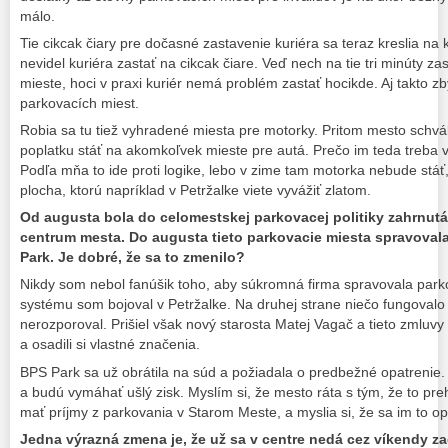
málo.
Tie cikcak čiary pre dočasné zastavenie kuriéra sa teraz kreslia n
nevidel kuriéra zastať na cikcak čiare. Veď nech na tie tri minúty 
mieste, hoci v praxi kuriér nemá problém zastať hocikde. Aj takto 
parkovacích miest.
Robia sa tu tiež vyhradené miesta pre motorky. Pritom mesto schvá
poplatku stáť na akomkoľvek mieste pre autá. Prečo im teda treba 
Podľa mňa to ide proti logike, lebo v zime tam motorka nebude stáť
plocha, ktorú napríklad v Petržalke viete vyvážiť zlatom.
Od augusta bola do celomestskej parkovacej politiky zahrnutá
centrum mesta. Do augusta tieto parkovacie miesta spravova
Park. Je dobré, že sa to zmenilo?
Nikdy som nebol fanúšik toho, aby súkromná firma spravovala parko
systému som bojoval v Petržalke. Na druhej strane niečo fungovalo a 
nerozporoval. Prišiel však nový starosta Matej Vagač a tieto zmluvy 
a osadili si vlastné značenia.
BPS Park sa už obrátila na súd a požiadala o predbežné opatrenie
a budú vymáhať ušlý zisk. Myslím si, že mesto ráta s tým, že to preh
mať príjmy z parkovania v Starom Meste, a myslia si, že sa im to opl
Jedna výrazná zmena je, že už sa v centre nedá cez víkendy z