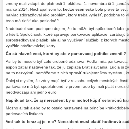
zmeny mali vstúpiť do platnosti 1. októbra, 1. novembra či 1. janu
marca 2024. Nechápal som to, keďže esemeska bola práve tá vec, k
najviac zdôrazňoval ako problém, ktorý treba vyriešiť, podobne to vi
teda má riešiť ako posledné?
Nadobudol som postupne dojem, že to môže byť spôsobené lobingom f
o kšeft. Spoločnosti, ktoré spravujú parkovacie aplikácie, zarábajú 
sprostredkovaní platieb, ale aj na využívaní služieb, z ktorých mest
využitie návštevníckej karty.
Čo sú hlavné veci, ktoré by ste v parkovacej politike zmenili?
Asi by to muselo byť celé urobené odznova. Podľa mňa parkovacia p
aspoň zatiaľ nastavená tak, že ju zaplatia Bratislavčania. Ľudia si z
na to nezvyknú, nemôžeme z nich spraviť rukojemníkov systému, kto
Ďalej si myslím, že zóny majú byť v rozsahu celých mestských častí
parkovanie má byť spoplatnené, v prvom rade by mali platiť nerezident
neodvádzajú ani jedno euro.
Napríklad tak, že aj nerezident by si mohol kúpiť celoročnú ka
Možno aj tak alebo by to ostalo nastavené na princípe krátkodobéh
parkovacích lístkoch.
Veď tak to teraz aj je, nie? Nerezident musí platiť hodinovú sa