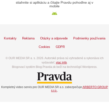
stiahnite si aplikáciu a čítajte Pravdu pohodlne aj v
mobile
Kontakty
Reklama
Otázky a odpovede
Podmienky používania
Cookies
GDPR
© OUR MEDIA SR a. s. 2026. Autorské práva sú vyhradené a vykonáva ich
vydavateľ,
viac info
.
Blogovací systém Blog.Pravda.sk beží na technológií Wordpress.
Kompletný video servis pre OUR MEDIA SR a.s. zabezpečuje
ARBERTO GROUP
s.r.o.
.