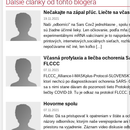
Ďalšie články od tohto blogera
Nečakajte na zápal pľúc. Liečte sa včas
19.11.2021
Naši „odborníci“ na Sars Cov2 jednohlasne , spolu 
sú žiadne účinné lieky. Len očkovanie, podľa mňa (
experimentálnymi mRNA vakcínami je to najsprávne
printových, internetových,sociálnych sieťach, rozhl
nepočúvame nič iné, len koľko [...]
Včasná profylaxia a liečba ochorenia 
FLCCC
07.11.2021
FLCCC_Alliance-I-MASKplus-Protocol-SLOVENSKY
ktorí nechcú po diagnostikovaní ochorenia SARS- 
sa s nimi stane dávam do pozornosti tieto Protokol
liečby COVID-19. Tu je odkaz na protokol FLCCC. [.
Hovorme spolu
07.11.2021
Alebo: Dá sa pristupovať k opatreniam v štáte a o
názory odborníkov, ktorým naše verejnoprávne ani
priestoru na vyjadrenie. Záznam video diskusie od