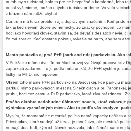
autobusy s turistami, bolo to pre ne bezpečné a komfortné, lebo to 
odtiaľ vyženieme, možno o týchto turistov prídeme. Vo veľa veciach
z turizmu nám môže chýbať.
Centrum má teraz problém aj s dopravným značením. Keď prídem 
tak aj keď neviem dobre po nemecky, zo značky pochopím, čo mám
hocijako hovoriaci človek, stavím sa, že deväť z desiatich nevie, či 
čo má spraviť. Keď dostane pokutu, vykašle sa na to, aby sem ešte n
Mesto postavilo aj prvé P+R (park and ride) parkoviská. Ako i
V Petržalke máme dve. To na Macharovej využívajú pracovníci z Digi
zaparkujú zadarmo. To je podľa mňa unikát, že P+R systém je zad
lístky na MHD, nič nepoviem.
Okrem toho máme P+R parkovisko na Jasovskej, kde parkujú maximál
parkujú mimo parkovacích miest na Slnečniciach a pri Panónskej, je
pruhu, hoci cez cestu je P+R parkovisko, ktoré zíva prázdnotou. Zvl
Prvého októbra nadobudne účinnosť novela, ktorá zakazuje p
výnimkou vyznačených miest. Ako to podľa vás ovplyvní parko
Myslím, že momentálne mestská polícia nemá kapacity riešiť to a sa
Priestupkov, ktoré sa dejú už teraz, je množstvo, ale mestská políc
nemajú dosť ľudí, kým ich človek nezavolá, tak nič riešiť sami nejdú,