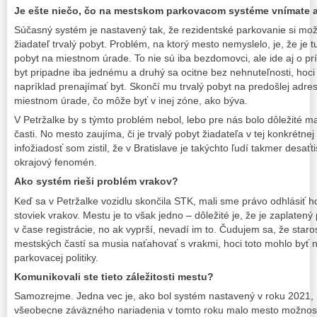
Je ešte niečo, čo na mestskom parkovacom systéme vnímate 
Súčasný systém je nastavený tak, že rezidentské parkovanie si mož
žiadateľ trvalý pobyt. Problém, na ktorý mesto nemyslelo, je, že je tu
pobyt na miestnom úrade. To nie sú iba bezdomovci, ale ide aj o pr
byt pripadne iba jednému a druhý sa ocitne bez nehnuteľnosti, hoci 
napríklad prenajímať byt. Skončí mu trvalý pobyt na predošlej adre
miestnom úrade, čo môže byť v inej zóne, ako býva.
V Petržalke by s týmto problém nebol, lebo pre nás bolo dôležité ma
časti. No mesto zaujíma, či je trvalý pobyt žiadateľa v tej konkrétn
infožiadosť som zistil, že v Bratislave je takýchto ľudí takmer desaťti
okrajový fenomén.
Ako systém rieši problém vrakov?
Keď sa v Petržalke vozidlu skončila STK, mali sme právo odhlásiť h
stoviek vrakov. Mestu je to však jedno – dôležité je, že je zaplatený
v čase registrácie, no ak vyprší, nevadí im to. Čudujem sa, že star
mestských častí sa musia naťahovať s vrakmi, hoci toto mohlo byť 
parkovacej politiky.
Komunikovali ste tieto záležitosti mestu?
Samozrejme. Jedna vec je, ako bol systém nastavený v roku 2021,
všeobecne záväzného nariadenia v tomto roku malo mesto možnosť