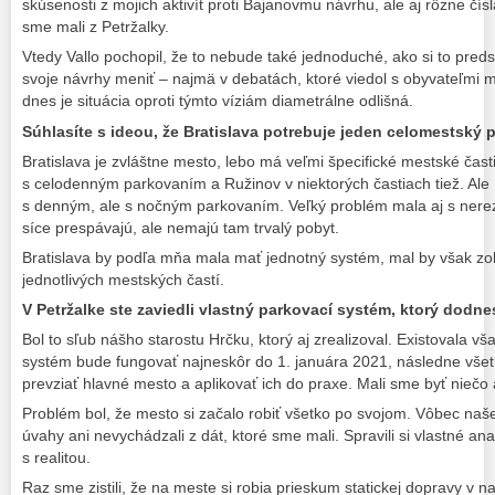
skúsenosti z mojich aktivít proti Bajanovmu návrhu, ale aj rôzne čís
sme mali z Petržalky.
Vtedy Vallo pochopil, že to nebude také jednoduché, ako si to preds
svoje návrhy meniť – najmä v debatách, ktoré viedol s obyvateľmi 
dnes je situácia oproti týmto víziám diametrálne odlišná.
Súhlasíte s ideou, že Bratislava potrebuje jeden celomestský
Bratislava je zvláštne mesto, lebo má veľmi špecifické mestské čas
s celodenným parkovaním a Ružinov v niektorých častiach tiež. Al
s denným, ale s nočným parkovaním. Veľký problém mala aj s nerezi
síce prespávajú, ale nemajú tam trvalý pobyt.
Bratislava by podľa mňa mala mať jednotný systém, mal by však z
jednotlivých mestských častí.
V Petržalke ste zaviedli vlastný parkovací systém, ktorý dodne
Bol to sľub nášho starostu Hrčku, ktorý aj zrealizoval. Existovala 
systém bude fungovať najneskôr do 1. januára 2021, následne všet
prevziať hlavné mesto a aplikovať ich do praxe. Mali sme byť niečo a
Problém bol, že mesto si začalo robiť všetko po svojom. Vôbec naše
úvahy ani nevychádzali z dát, ktoré sme mali. Spravili si vlastné an
s realitou.
Raz sme zistili, že na meste si robia prieskum statickej dopravy v n