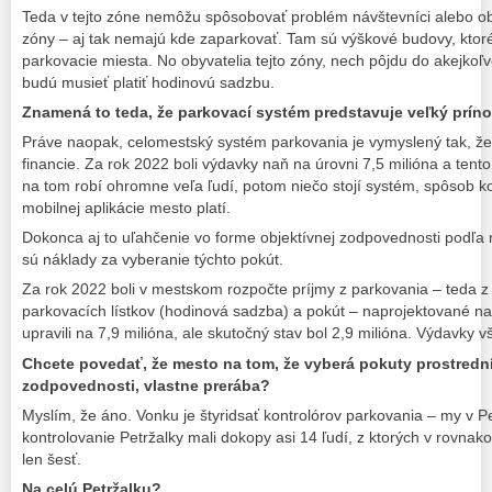
Teda v tejto zóne nemôžu spôsobovať problém návštevníci alebo ob
zóny – aj tak nemajú kde zaparkovať. Tam sú výškové budovy, ktor
parkovacie miesta. No obyvatelia tejto zóny, nech pôjdu do akejkoľ
budú musieť platiť hodinovú sadzbu.
Znamená to teda, že parkovací systém predstavuje veľký prí
Práve naopak, celomestský systém parkovania je vymyslený tak, že
financie. Za rok 2022 boli výdavky naň na úrovni 7,5 milióna a tento
na tom robí ohromne veľa ľudí, potom niečo stojí systém, spôsob kon
mobilnej aplikácie mesto platí.
Dokonca aj to uľahčenie vo forme objektívnej zodpovednosti podľa
sú náklady za vyberanie týchto pokút.
Za rok 2022 boli v mestskom rozpočte príjmy z parkovania – teda z 
parkovacích lístkov (hodinová sadzba) a pokút – naprojektované na 
upravili na 7,9 milióna, ale skutočný stav bol 2,9 milióna. Výdavky v
Chcete povedať, že mesto na tom, že vyberá pokuty prostredn
zodpovednosti, vlastne prerába?
Myslím, že áno. Vonku je štyridsať kontrolórov parkovania – my v 
kontrolovanie Petržalky mali dokopy asi 14 ľudí, z ktorých v rovn
len šesť.
Na celú Petržalku?