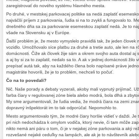
zaregistrovať do nového systému hlavného mesta.
Po druhé, v mestskej parkovacej politike sa nedá zaplatiť esemes
najväčší príjem z parkovania, ľudia si na to zvykli a fungovalo to. 
dnešného dňa sa za parkovanie esemeskou zaplatiť nedá. Je to naj
všade na Slovensku aj v Európe.
Ďalší problém je, že mesto vymyslelo pravidlá tak, že jeden človek
vozidlo. Umožňovalo síce platbu za druhé a tretie auto, ale len na 
domácnosti. Čiže ak človek žije sám a okrem svojho auta dostal aj s
a aj by si za to zaplatil, nedalo sa to. A ak v jednej domácnosti žilo 
prepísať autá tak, aby na každého člena bolo napísané práve jed
magistráte hovorili, že je to problém, nechceli to počuť.
Čo na to povedali?
Nič. Naše porady a debaty vyzerali, akoby mali vypnutý prijímač. Už
farba čiary v regulovanej zóne biela alebo modrá, bola dlhá a zbytoč
My sme argumentovali, že ľudia vedia, že modrá čiara na zemi znam
dopravný inšpektorát im to tak odporúčal. Nepomohlo to.
Mesto argumentovalo tým, že modré čiary horšie vidieť v daždi. Je t
pri nich nedochádza k omylom vodiča, ktorý nevie, či tam môže zapa
nikto nemá ani páru o tom, či je v nejakej zóne parkovania a aký re
rozvešané nejaké ceduľky na lampách, ale ak je to návštevník aleb