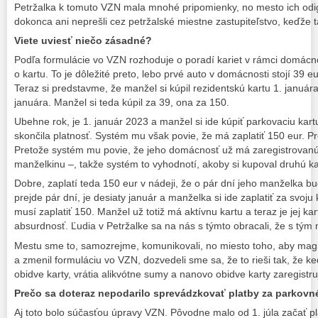
Petržalka k tomuto VZN mala mnohé pripomienky, no mesto ich odi
dokonca ani neprešli cez petržalské miestne zastupiteľstvo, keďže t
Viete uviesť niečo zásadné?
Podľa formulácie vo VZN rozhoduje o poradí kariet v rámci domácno
o kartu. To je dôležité preto, lebo prvé auto v domácnosti stojí 39 e
Teraz si predstavme, že manžel si kúpil rezidentskú kartu 1. januá
januára. Manžel si teda kúpil za 39, ona za 150.
Ubehne rok, je 1. január 2023 a manžel si ide kúpiť parkovaciu kar
skončila platnosť. Systém mu však povie, že má zaplatiť 150 eur. Pr
Pretože systém mu povie, že jeho domácnosť už má zaregistrovanú 
manželkinu –, takže systém to vyhodnotí, akoby si kupoval druhú ka
Dobre, zaplatí teda 150 eur v nádeji, že o pár dní jeho manželka bud
prejde pár dní, je desiaty január a manželka si ide zaplatiť za svoju
musí zaplatiť 150. Manžel už totiž má aktívnu kartu a teraz je jej ka
absurdnosť. Ľudia v Petržalke sa na nás s týmto obracali, že s tým
Mestu sme to, samozrejme, komunikovali, no miesto toho, aby magi
a zmenil formuláciu vo VZN, dozvedeli sme sa, že to rieši tak, že k
obidve karty, vrátia alikvótne sumy a nanovo obidve karty zaregistru
Prečo sa doteraz nepodarilo sprevádzkovať platby za parkov
Aj toto bolo súčasťou úpravy VZN. Pôvodne malo od 1. júla začať pl