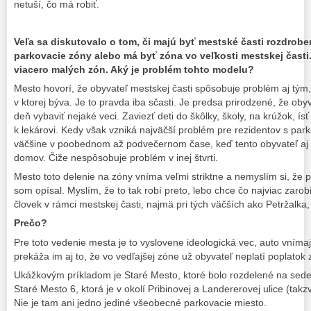
netuší, čo má robiť.
Veľa sa diskutovalo o tom, či majú byť mestské časti rozdrob
parkovacie zóny alebo má byť zóna vo veľkosti mestskej časti
viacero malých zón. Aký je problém tohto modelu?
Mesto hovorí, že obyvateľ mestskej časti spôsobuje problém aj tým, 
v ktorej býva. Je to pravda iba sčasti. Je predsa prirodzené, že oby
deň vybaviť nejaké veci. Zaviezť deti do škôlky, školy, na krúžok, ís
k lekárovi. Kedy však vzniká najväčší problém pre rezidentov s par
väčšine v poobednom až podvečernom čase, keď tento obyvateľ aj 
domov. Čiže nespôsobuje problém v inej štvrti.
Mesto toto delenie na zóny vníma veľmi striktne a nemyslím si, že p
som opísal. Myslím, že to tak robí preto, lebo chce čo najviac zarobiť
človek v rámci mestskej časti, najmä pri tých väčších ako Petržalk
Prečo?
Pre toto vedenie mesta je to vyslovene ideologická vec, auto vníma
prekáža im aj to, že vo vedľajšej zóne už obyvateľ neplatí poplatok
Ukážkovým príkladom je Staré Mesto, ktoré bolo rozdelené na sede
Staré Mesto 6, ktorá je v okolí Pribinovej a Landererovej ulice (tak
Nie je tam ani jedno jediné všeobecné parkovacie miesto.