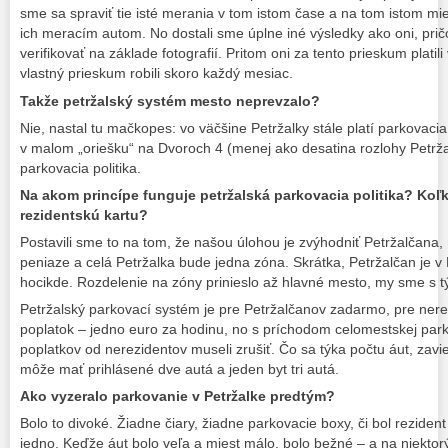
sme sa spraviť tie isté merania v tom istom čase a na tom istom mie
ich meracím autom. No dostali sme úplne iné výsledky ako oni, pri
verifikovať na základe fotografií. Pritom oni za tento prieskum plati
vlastný prieskum robili skoro každý mesiac.
Takže petržalský systém mesto neprevzalo?
Nie, nastal tu mačkopes: vo väčšine Petržalky stále platí parkovacia 
v malom „oriešku“ na Dvoroch 4 (menej ako desatina rozlohy Petrža
parkovacia politika.
Na akom princípe funguje petržalská parkovacia politika? Koľk
rezidentskú kartu?
Postavili sme to na tom, že našou úlohou je zvýhodniť Petržalčana
peniaze a celá Petržalka bude jedna zóna. Skrátka, Petržalčan je v
hocikde. Rozdelenie na zóny prinieslo až hlavné mesto, my sme s tý
Petržalský parkovací systém je pre Petržalčanov zadarmo, pre ner
poplatok – jedno euro za hodinu, no s príchodom celomestskej parko
poplatkov od nerezidentov museli zrušiť. Čo sa týka počtu áut, zavi
môže mať prihlásené dve autá a jeden byt tri autá.
Ako vyzeralo parkovanie v Petržalke predtým?
Bolo to divoké. Žiadne čiary, žiadne parkovacie boxy, či bol rezident
jedno. Keďže áut bolo veľa a miest málo, bolo bežné – a na niektorýc