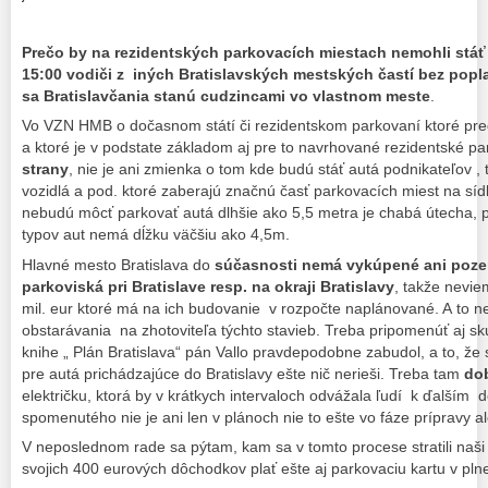
Prečo by na rezidentských parkovacích miestach nemohli stá
15:00 vodiči z iných Bratislavských mestských častí bez popl
sa Bratislavčania stanú cudzincami vo vlastnom meste
.
Vo VZN HMB o dočasnom státí či rezidentskom parkovaní ktoré predl
a ktoré je v podstate základom aj pre to navrhované rezidentské 
strany
, nie je ani zmienka o tom kde budú stáť autá podnikateľov 
vozidlá a pod. ktoré zaberajú značnú časť parkovacích miest na sí
nebudú môcť parkovať autá dlhšie ako 5,5 metra je chabá útecha, 
typov aut nemá dĺžku väčšiu ako 4,5m.
Hlavné mesto Bratislava do
súčasnosti nemá vykúpené ani poz
parkoviská pri Bratislave resp. na okraji Bratislavy
, takže nevie
mil. eur ktoré má na ich budovanie v rozpočte naplánované. A to 
obstarávania na zhotoviteľa týchto stavieb. Treba pripomenúť aj sku
knihe „ Plán Bratislava“ pán Vallo pravdepodobne zabudol, a to, ž
pre autá prichádzajúce do Bratislavy ešte nič nerieši. Treba tam
do
električku, ktorá by v krátkych intervaloch odvážala ľudí k ďalším 
spomenutého nie je ani len v plánoch nie to ešte vo fáze prípravy al
V neposlednom rade sa pýtam, kam sa v tomto procese stratili naši
svojich 400 eurových dôchodkov plať ešte aj parkovaciu kartu v pln