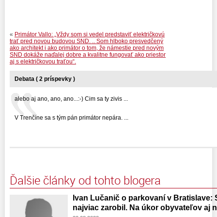
«
Primátor Vallo: „Vždy som si vedel predstaviť električkovú
trať pred novou budovou SND. .. Som hlboko presvedčený
ako architekt i ako primátor o tom, že námestie pred novým
SND dokáže naďalej dobre a kvalitne fungovať ako priestor
aj s električkovou traťou“.
Debata ( 2 príspevky )
alebo aj ano, ano, ano...:-) Cim sa ty zivis ...
V Trenčíne sa s tým pán primátor nepára. ...
Ďalšie články od tohto blogera
Ivan Lučanič o parkovaní v Bratislave: 
najviac zarobil. Na úkor obyvateľov aj