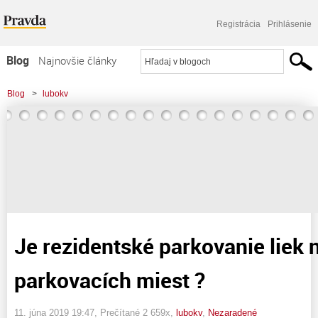
Registrácia
Prihlásenie
Blog
Najnovšie články
Najčítanejšie články
Blog
>
lubokv
Najkomentovanejšie články
>
Je rezidentské parkovanie liek na nedostatok parkovacích miest ?
Zoznam blogov
Komerčné blogy
Je rezidentské parkovanie liek 
parkovacích miest ?
11. júna 2019 19:47
, Prečítané 2 659x,
lubokv
,
Nezaradené