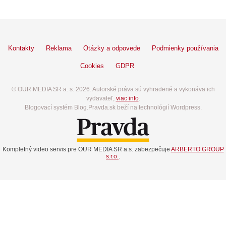
Kontakty
Reklama
Otázky a odpovede
Podmienky používania
Cookies
GDPR
© OUR MEDIA SR a. s. 2026. Autorské práva sú vyhradené a vykonáva ich
vydavateľ,
viac info
.
Blogovací systém Blog.Pravda.sk beží na technológií Wordpress.
Kompletný video servis pre OUR MEDIA SR a.s. zabezpečuje
ARBERTO GROUP
s.r.o.
.