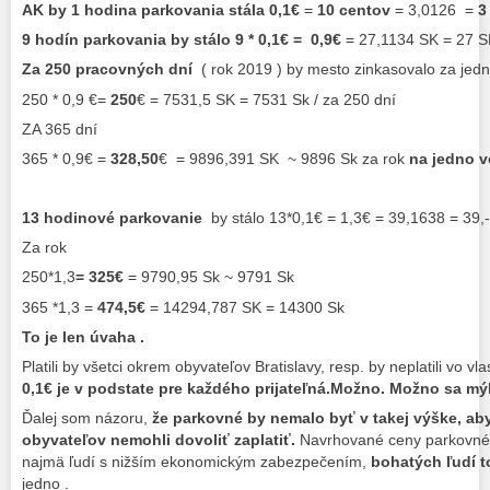
AK by 1 hodina parkovania stála 0,1€
=
10 centov
= 3,0126 =
3
9 hodín parkovania by stálo 9 * 0,1€ = 0,9€
= 27,1134 SK = 27 S
Za 250 pracovných dní
( rok 2019 ) by mesto zinkasovalo za jedn
250 * 0,9 €=
250
€ = 7531,5 SK = 7531 Sk / za 250 dní
ZA 365 dní
365 * 0,9€ =
328,50
€ = 9896,391 SK ~ 9896 Sk za rok
na jedno v
13 hodinové parkovanie
by stálo 13*0,1€ = 1,3€ = 39,1638 = 39,
Za rok
250*1,3
= 325€
= 9790,95 Sk ~ 9791 Sk
365 *1,3 =
474,5€
= 14294,787 SK = 14300 Sk
To je len úvaha .
Platili by všetci okrem obyvateľov Bratislavy, resp. by neplatili vo vl
0,1€ je v podstate pre každého prijateľná.Možno. Možno sa mý
Ďalej som názoru,
že parkovné by nemalo byť v takej výške, aby
obyvateľov nemohli dovoliť zaplatiť.
Navrhované ceny parkovnéh
najmä ľudí s nižším ekonomickým zabezpečením,
bohatých ľudí 
jedno .