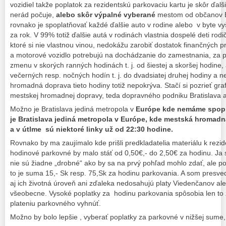
vozidiel takže poplatok za rezidentskú parkovaciu kartu je skôr ďalš
nerád počuje,
alebo skôr výpalné vyberané
mestom od občanov B
rovnako je spoplatňovať každé ďalšie auto v rodine alebo v byte 
za rok. V 99% totiž ďalšie autá v rodinách vlastnia dospelé deti rodi
ktoré si nie vlastnou vinou, nedokážu zarobiť dostatok finančných p
a motorové vozidlo potrebujú na dochádzanie do zamestnania, za p
zmenu v skorých ranných hodinách t. j. od šiestej a skoršej hodine
večerných resp. nočných hodín t. j. do dvadsiatej druhej hodiny a 
hromadná doprava tieto hodiny totiž nepokrýva. Stačí si pozrieť grafi
mestskej hromadnej dopravy, teda dopravného podniku Bratislava a
Možno je Bratislava jediná metropola v
Európe kde nemáme spopla
je Bratislava jediná metropola v Európe, kde mestská hromad
a v útlme sú niektoré linky už od 22:30 hodine.
Rovnako by ma zaujímalo kde prišli predkladatelia materiálu k rezi
hodinové parkovné by malo stáť od 0,50€,- do 2,50€ za hodinu. Ja 
nie sú žiadne „drobné“ ako by sa na prvý pohľad mohlo zdať, ale p
to je suma 15,- Sk resp. 75,Sk za hodinu parkovania. A som presved
aj ich životná úroveň ani zďaleka nedosahujú platy Viedenčanov a
všeobecne. Vysoké poplatky za hodinu parkovania spôsobia len to ž
plateniu parkovného vyhnúť.
Možno by bolo lepšie , vyberať poplatky za parkovné v nižšej sume, 