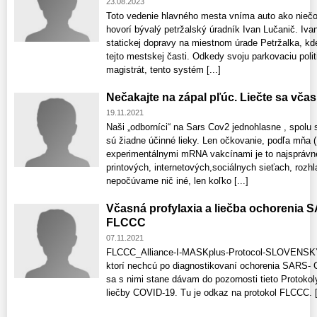
23.08.2023
Toto vedenie hlavného mesta vníma auto ako niečo 
hovorí bývalý petržalský úradník Ivan Lučanič. Iva
statickej dopravy na miestnom úrade Petržalka, kd
tejto mestskej časti. Odkedy svoju parkovaciu pol
magistrát, tento systém [...]
Nečakajte na zápal pľúc. Liečte sa včas
19.11.2021
Naši „odborníci“ na Sars Cov2 jednohlasne , spolu 
sú žiadne účinné lieky. Len očkovanie, podľa mňa (
experimentálnymi mRNA vakcínami je to najsprávne
printových, internetových,sociálnych sieťach, rozhl
nepočúvame nič iné, len koľko [...]
Včasná profylaxia a liečba ochorenia 
FLCCC
07.11.2021
FLCCC_Alliance-I-MASKplus-Protocol-SLOVENSKY
ktorí nechcú po diagnostikovaní ochorenia SARS- 
sa s nimi stane dávam do pozornosti tieto Protokol
liečby COVID-19. Tu je odkaz na protokol FLCCC. [.