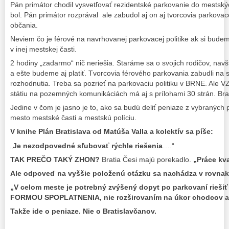
Pán primátor chodil vysvetľovať rezidentské parkovanie do mestský
bol. Pán primátor rozprával ale zabudol aj on aj tvorcovia parkovace
občania.
Neviem čo je férové na navrhovanej parkovacej politike ak si budem
v inej mestskej časti.
2 hodiny „zadarmo“ nič neriešia. Staráme sa o svojich rodičov, na
a ešte budeme aj platiť. Tvorcovia férového parkovania zabudli na 
rozhodnutia. Treba sa pozrieť na parkovaciu politiku v BRNE. Al
státiu na pozemných komunikáciách má aj s prílohami 30 strán. Bra
Jedine v čom je jasno je to, ako sa budú deliť peniaze z vybranýc
mesto mestské časti a mestskú políciu.
V knihe Plán Bratislava od Matúša Valla a kolektív sa píše:
„
Je nezodpovedné sľubovať rýchle riešenia
….“
TAK PREČO TAKÝ ZHON?
Bratia Česi majú porekadlo.
„Práce kv
Ale odpoveď na vyššie položenú otázku sa nachádza v rovnake
„V celom meste je potrebný zvýšený dopyt po parkovaní rieši
FORMOU SPOPLATNENIA, nie rozširovaním na úkor chodcov a 
Takže ide o peniaze. Nie o Bratislavčanov.