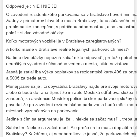
Odpoveď je : NIE ! NIE JE!
O zavedení rezidentského parkovania sa v Bratislave hovorí minim
žiadny z primátorov hlavného mesta Bratislavy , toho súčasného ne
problematike koncepčne, s patričnou odbornosťou , a so znalosťou
položiť si dve zásadné otázky:
Koľko motorových vozidiel je v Bratislave zaregistrovaných?
A koľko máme v Bratislave reálne legálnych parkovacích miest?
Na tieto dve otázky nepozná zatiaľ nikto odpoveď , pretože potrebné
neurčitých vyjadrení súčasného vedenia mesta, nikto nezisťoval.
Jasná je zatiaľ iba výška poplatkov za rezidentské karty.49€ za pr
a 500€ za tretie auto.
Menej jasné už je , či obyvatelia Bratislavy nájdu pre svoje motorov
alebo či budú do rána tŕpnuť že im auto Mestská odťahová služba,
zriadená, za asistencie Mestskej polície či skôr parkovacej služby d
povedať že po zavedení rezidentského parkovania budú môcť motor
miestach vyznačených na parkovanie.
Jediné s čím sa argumentu je že: „ niekde sa začať musí“ „ treba u
Súhlasím. Niekde sa začať musí. Ale prečo na to musia doplatiť a hl
Bratislavy? Každému, aj neodborníkovi je jasné, že parkovacích mi