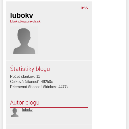
RSS
lubokv
lubokv.blog.pravda.sk
Štatistiky blogu
Počet článkov: 11
Celková čítanosť: 49250x
Priemerná čítanosť článkov: 4477x
Autor blogu
lubokv