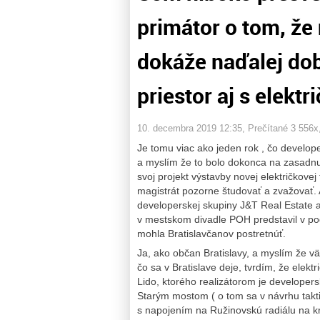
primátor o tom, ž
dokáže naďalej dob
priestor aj s elektr
10. decembra 2019 12:35
, Prečítané 3 556x
Je tomu viac ako jeden rok , čo develop
a myslím že to bolo dokonca na zasadnutí
svoj projekt výstavby novej električkovej
magistrát pozorne študovať a zvažovať. 
developerskej skupiny J&T Real Estate aj
v mestskom divadle POH predstavil v po
mohla Bratislavčanov postretnúť.
Ja, ako občan Bratislavy, a myslím že vä
čo sa v Bratislave deje, tvrdím, že elekt
Lido, ktorého realizátorom je develope
Starým mostom ( o tom sa v návrhu taktic
s napojením na Ružinovskú radiálu na kr