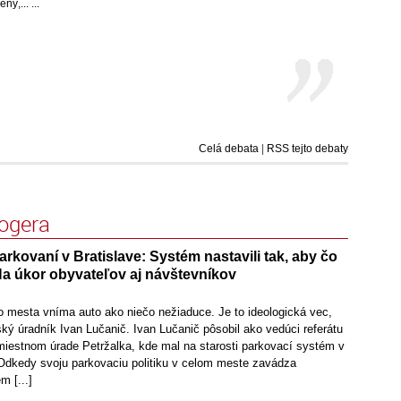
,... ...
Celá debata
|
RSS tejto debaty
logera
arkovaní v Bratislave: Systém nastavili tak, aby čo
 Na úkor obyvateľov aj návštevníkov
o mesta vníma auto ako niečo nežiaduce. Je to ideologická vec,
ský úradník Ivan Lučanič. Ivan Lučanič pôsobil ako vedúci referátu
 miestnom úrade Petržalka, kde mal na starosti parkovací systém v
. Odkedy svoju parkovaciu politiku v celom meste zavádza
m [...]