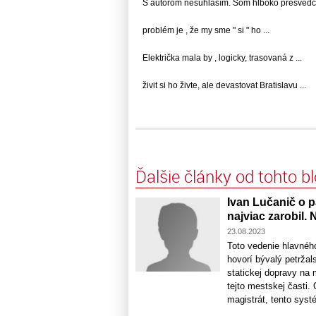
S autorom nesúhlasím. Som hlboko presvedčený
problém je , že my sme " si " ho ...
Električka mala by , logicky, trasovaná z ...
živit si ho živte, ale devastovat Bratislavu ...
Ďalšie články od tohto b
Ivan Lučanič o p
najviac zarobil.
23.08.2023
Toto vedenie hlavnéh
hovorí bývalý petržal
statickej dopravy na
tejto mestskej časti
magistrát, tento systé