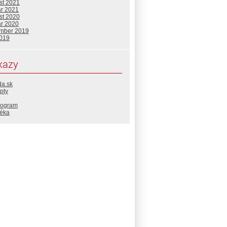
st 2021
ár 2021
st 2020
ár 2020
mber 2019
2019
kazy
da.sk
pty
rogram
téka