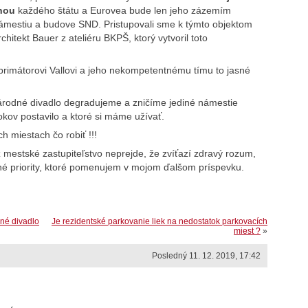
hou
každého štátu a Eurovea bude len jeho zázemím
námestiu a budove SND. Pristupovali sme k týmto objektom
chitekt Bauer z ateliéru BKPŠ, ktorý vytvoril toto
 primátorovi Vallovi a jeho nekompetentnému tímu to jasné
Národné divadlo degradujeme a zničíme jediné námestie
okov postavilo a ktoré si máme užívať.
ch miestach čo robiť !!!
 mestské zastupiteľstvo neprejde, že zvíťazí zdravý rozum,
iné priority, ktoré pomenujem v mojom ďalšom príspevku.
dné divadlo
Je rezidentské parkovanie liek na nedostatok parkovacích
miest ?
»
Posledný 11. 12. 2019, 17:42