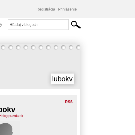
Registrácia
Prihlásenie
y
lubokv
RSS
bokv
v.blog.pravda.sk