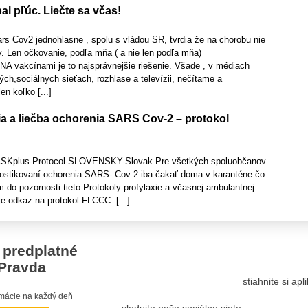
al pľúc. Liečte sa včas!
ars Cov2 jednohlasne , spolu s vládou SR, tvrdia že na chorobu nie
y. Len očkovanie, podľa mňa ( a nie len podľa mňa)
A vakcínami je to najsprávnejšie riešenie. Všade , v médiach
vých,sociálnych sieťach, rozhlase a televízii, nečítame a
en koľko [...]
ia a liečba ochorenia SARS Cov-2 – protokol
ASKplus-Protocol-SLOVENSKY-Slovak Pre všetkých spoluobčanov
nostikovaní ochorenia SARS- Cov 2 iba čakať doma v karanténe čo
 do pozornosti tieto Protokoly profylaxie a včasnej ambulantnej
e odkaz na protokol FLCCC. [...]
 predplatné
Pravda
stiahnite si ap
ormácie na každý deň