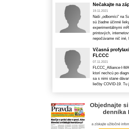
Nečakajte na záp
19.11.2021
Naši „odborníci“ na S
sú žiadne účinné liek
experimentálnymi mRN
printových, interneto
nepočúvame nič iné, l
Včasná profylax
FLCCC
07.11.2021
FLCCC_Alliance-I-M
ktorí nechcú po diag
sa s nimi stane dávam
liečby COVID-19. Tu j
Objednajte si
denníka 
a získajte užitočné inf