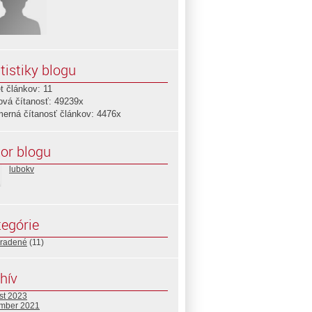
tistiky blogu
t článkov: 11
ová čítanosť: 49239x
merná čítanosť článkov: 4476x
or blogu
lubokv
egórie
radené
(11)
hív
st 2023
mber 2021