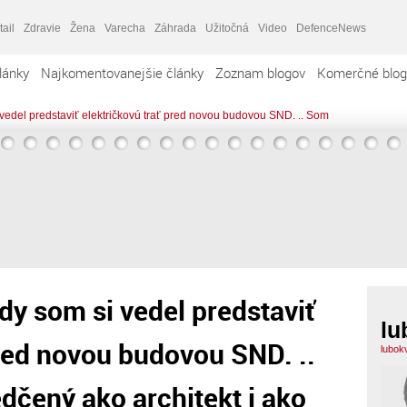
tail
Zdravie
Žena
Varecha
Záhrada
Užitočná
Video
DefenceNews
lánky
Najkomentovanejšie články
Zoznam blogov
Komerčné blog
 vedel predstaviť električkovú trať pred novou budovou SND. .. Som
dy som si vedel predstaviť
lu
pred novou budovou SND. ..
lubok
čený ako architekt i ako