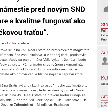
e námestie pred novým SND
re a kvalitne fungovať ako
Šta
ičkovou traťou“.
Poče
Celk
Prie
,
lubokv
,
Nezaradené
erská skupina J&T Real Estate na bratislavskom magistráte
Aut
 mestského zastupiteľstva, a v dennej tlači , predstavila
 trate. Vtedy sa pán primátor Vallo vyjadril, že návrh bude
A div sa svete! Pán primátor si po ročnom skúmaní návrh
 osvojil a 29. októbra 2019 ho na odbornej diskusii
dstate ako hotovú vec a hlavne najlepšiu správu ktorá
Kat
Neza
čšina Bratislavčanov ktorý sa aspoň trochu zaujímajú o to,
ričku v navrhovanej trase , teda rezidenčný projekt Nové
rská skupina J&T Real Estate na pravom brehu Dunaja za
Arc
ky mlčí ), popred SND, cez Košickú ulicu, Miletičovu ulicu
augu
ižovatke Záhradnická – Miletičova, Bratislava
nove