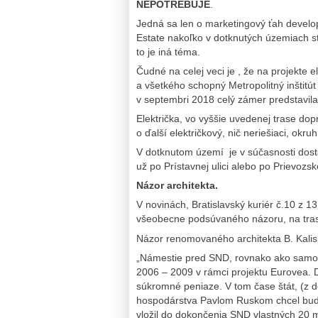
NEPOTREBUJE
.
Jedná sa len o marketingový ťah develo
Estate nakoľko v dotknutých územiach st
to je iná téma.
Čudné na celej veci je , že na projekte
a všetkého schopný Metropolitný inštitút
v septembri 2018 celý zámer predstavila
Električka, vo vyššie uvedenej trase dop
o ďalší električkový, nič neriešiaci, okr
V dotknutom území je v súčasnosti dosta
už po Prístavnej ulici alebo po Prievozskej
Názor architekta.
V novinách, Bratislavský kuriér č.10 z 1
všeobecne podsúvaného názoru, na traso
Názor renomovaného architekta B. Kalisk
„Námestie pred SND, rovnako ako samo
2006 – 2009 v rámci projektu Eurovea. 
súkromné peniaze. V tom čase štát, (z d
hospodárstva Pavlom Ruskom chcel budo
vložil do dokončenia SND vlastných 20 m