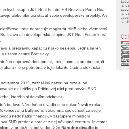
augu
janu
perských skupín J&T Real Estate, HB Reavis a Penta Real
augu
janu
avajú alebo plánujú stavať svoje developerské projekty. Ale
dece
jún 
 električkovej trate nepracuje magistrát HMB alebo všemocný
 Bratislava ale developerská skupina J&T Real Estate ktorá
Od
.
Fotky
Prav
ravu a prepravnú kapacitu nijako nezlepší. Jedná sa len
Rece
uh v užšom centre Bratislavy.
Šport
TV p
točná dopravná dostupnosť, trolejbusmi aj autobusmi, či
Vino
 ulici a nie je potrebná v tejto lokalite žiadna električka.
3 novembra 2019, zaznel iný názor, na rozdiel od
vanie električky po Pribinovej ulici pred novým SND.
ého, ktorého si dovolím odcitovať.
tnú budovu Národného divadla sme dokončovali v roku
Dokončoval ju Ballymore, súkromná spoločnosť za svoje
ôvodu nedostatku financií), v zastúpení ministrom
vu SND predať a spraviť z nej nákupné centrum. Investor
iliónov, pretože si bol vedomý že
Národné divadlo je