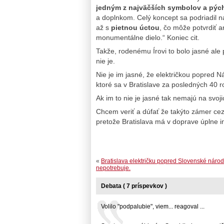
jedným z najväčších symbolov a pýc
a doplnkom. Celý koncept sa podriadil 
až s
pietnou úctou
, čo môže potvrdiť ar
monumentálne dielo.“ Koniec cit.
Takže, rodenému Írovi to bolo jasné ale
nie je.
Nie je im jasné, že električkou popred 
ktoré sa v Bratislave za posledných 40 r
Ak im to nie je jasné tak nemajú na svoji
Chcem veriť a dúfať že takýto zámer cez
pretože Bratislava má v doprave úplne 
«
Bratislava električku popred Slovenské náro
nepotrebuje.
Debata ( 7 príspevkov )
Volilo "podpalubie", viem... reagoval ...