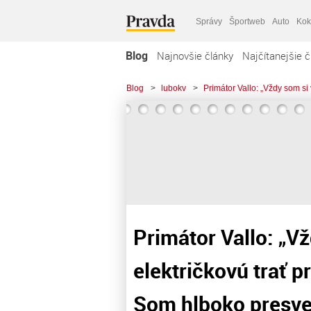
Správy
Športweb
Auto
Kok
Blog
Najnovšie články
Najčítanejšie č
Blog
>
lubokv
>
Primátor Vallo: „Vždy som si
Primátor Vallo: „Vž
električkovú trať 
Som hlboko presved